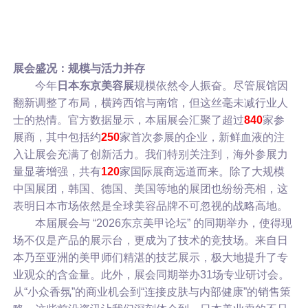
展会盛况：规模与活力并存
今年
日本东京美容展
规模依然令人振奋。尽管展馆因
翻新调整了布局，横跨西馆与南馆，但这丝毫未减行业人
士的热情。官方数据显示，本届展会汇聚了超过
840
家参
展商，其中包括约
250
家首次参展的企业，新鲜血液的注
入让展会充满了创新活力。我们特别关注到，海外参展力
量显著增强，共有
120
家国际展商远道而来。除了大规模
中国展团，韩国、德国、美国等地的展团也纷纷亮相，这
表明日本市场依然是全球美容品牌不可忽视的战略高地。
本届展会与 “2026东京美甲论坛” 的同期举办，使得现
场不仅是产品的展示台，更成为了技术的竞技场。来自日
本乃至亚洲的美甲师们精湛的技艺展示，极大地提升了专
业观众的含金量。此外，展会同期举办31场专业研讨会。
从“小众香氛”的商业机会到“连接皮肤与内部健康”的销售策