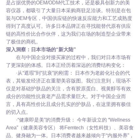
是占据优势的OEM/ODM代工技术，还是极具创新力的美
容仪器，都吸引了大量日本采购商驻足洽谈。
特别是在包
装与OEM专区，中国供应链的快速反应能力和工艺成熟度
得到了高度认可。许多日本品牌正在寻找能替代原有供应
链的高性价比合作伙伴，这为我们在场的制造型企业带来
了极佳的商机。
深入洞察：日本市场的“新大陆”
在与中国企业对接买家的过程中，我们对日本市场有
了更深刻的体感。日本正经历着深远的消费结构变化：
·从“遮瑕”到“抗衰”的刚需： 日本作为老龄化社会的代
表，其银发经济正在重塑美容版图。我们注意到，现场不
仅是对基础护肤品的关注，含有胶原蛋白、视黄醇等有效
成分的功能性抗衰老产品需求量巨大。对于中国企业而
言，具有高性价比且成分扎实的护肤品，在这里拥有极佳
的切入点。
·“健康即是美”的消费升级： 今年新设立的 “Wellness
Area”（健康美容专区） 将Femtech（女性科技）、美容食
品、健身融为一体。日本消费者越来越倾向于“内服外养”，