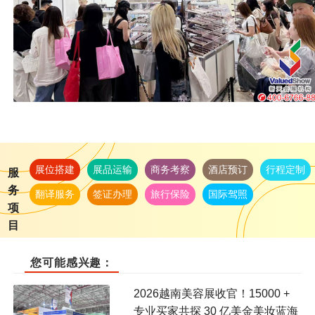
展位搭建
展品运输
商务考察
酒店预订
行程定制
服
务
翻译服务
签证办理
旅行保险
国际驾照
项
目
您可能感兴趣：
2026越南美容展收官！15000 +
专业买家共探 30 亿美金美妆蓝海