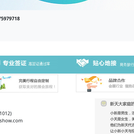
979718
012)
show.com